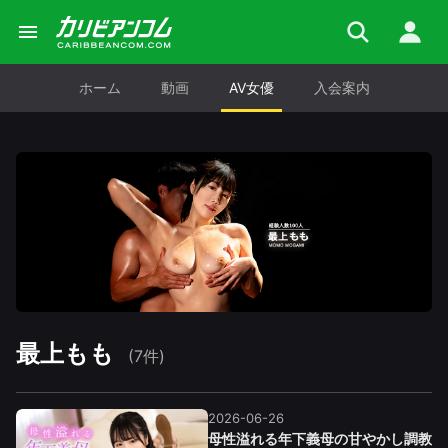
ホーム
動画
AV女優
入会案内
最上もも
(7件)
2026-06-26
母性溢れる年下義母の甘やかし調教