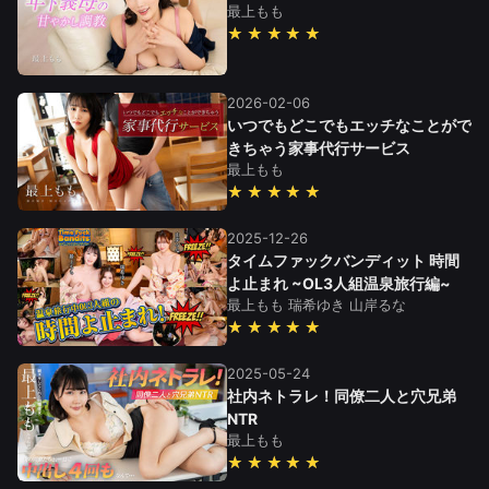
最上もも
★★★★★
2026-02-06
いつでもどこでもエッチなことがで
きちゃう家事代行サービス
最上もも
★★★★★
2025-12-26
タイムファックバンディット 時間
よ止まれ ~OL3人組温泉旅行編~
最上もも
瑞希ゆき
山岸るな
★★★★★
2025-05-24
社内ネトラレ！同僚二人と穴兄弟
NTR
最上もも
★★★★★