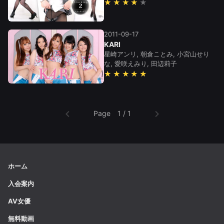
★★★★
2011-09-17
KARI
星崎アンリ, 朝倉ことみ, 小宮山せり
な, 愛咲えみり, 田辺莉子
★★★★★
Page 1 / 1
ホーム
入会案内
AV女優
無料動画