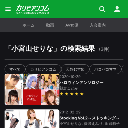
ホーム
動画
AV女優
入会案内
「
小宮山せりな
」の検索結果
(3件)
すべて
カリビアンコム
天然むすめ
パコパコママ
2020-10-29
ハロウィンアンソロジー
朝倉ことみ
★★★★★
2012-02-29
Stocking Vol.2～ストッキング～
小宮山せりな, 愛咲えみり, 田辺莉子