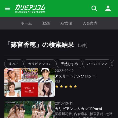
ホーム
動画
AV女優
入会案内
「
篠宮香穂
」の検索結果
(5件)
すべて
カリビアンコム
天然むすめ
パコパコママ
2022-10-12
アスリートアンソロジー
KEI
★★★★★
2010-10-11
カリビアンコムカップ Part4
長谷川花音, 内倉麻衣, 篠宮香穂, 七草