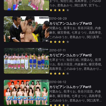
まつり, 知念仁絵, 高島寧音, このみゆ
うか, 君島あかり, 関口真琴, 宮下ちは
る, 南野リカ, 長澤りお, 河愛みな
★★★★
2010-08-29
カリビアンコムカップ Part3
河愛みな, 長澤りお, 長谷川花音, 内倉
麻衣, 篠宮香穂, 七草まつり, 高島寧音,
このみゆうか, 君島あかり, 関口真琴,
宮下ちはる, 南野リカ, 知念仁絵
★★★★
2010-07-11
カリビアンコムカップ Part2
七草まつり, 知念仁絵, 河愛みな, 長澤
りお, 長谷川花音, 内倉麻衣, 篠宮香穂,
高島寧音, このみゆうか, 君島あかり,
関口真琴, 宮下ちはる, 南野リカ
★★★★
2010-06-12
カリビアンコムカップ Part1
河愛みな, 長澤りお, 長谷川花音, 内倉
麻衣, 篠宮香穂, 七草まつり, 高島寧音,
このみゆうか, 君島あかり, 関口真琴,
宮下ちはる, 南野リカ, 知念仁絵
★★★★