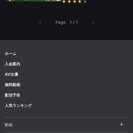
カ, 知念仁絵, 河愛みな, 長澤りお
★★★★
Page 1 / 1
ホーム
入会案内
AV女優
無料動画
配信予告
人気ランキング
動画