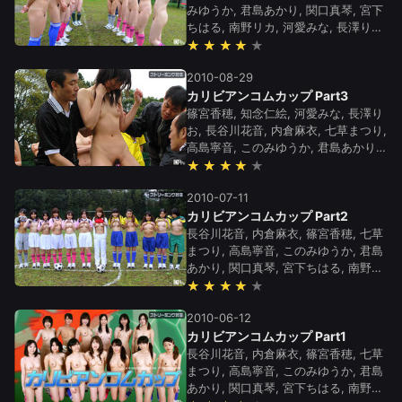
みゆうか, 君島あかり, 関口真琴, 宮下
ちはる, 南野リカ, 河愛みな, 長澤りお,
内倉麻衣, 長谷川花音, 篠宮香穂
★★★★
2010-08-29
カリビアンコムカップ Part3
篠宮香穂, 知念仁絵, 河愛みな, 長澤り
お, 長谷川花音, 内倉麻衣, 七草まつり,
高島寧音, このみゆうか, 君島あかり,
関口真琴, 宮下ちはる, 南野リカ
★★★★
2010-07-11
カリビアンコムカップ Part2
長谷川花音, 内倉麻衣, 篠宮香穂, 七草
まつり, 高島寧音, このみゆうか, 君島
あかり, 関口真琴, 宮下ちはる, 南野リ
カ, 長澤りお, 河愛みな, 知念仁絵
★★★★
2010-06-12
カリビアンコムカップ Part1
長谷川花音, 内倉麻衣, 篠宮香穂, 七草
まつり, 高島寧音, このみゆうか, 君島
あかり, 関口真琴, 宮下ちはる, 南野リ