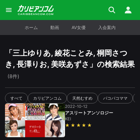
ホーム
動画
AV女優
入会案内
「
三上ゆりあ, 綾花ことみ, 桐岡さつ
き, 長澤りお, 美咲あずさ
」の検索結果
(8件)
すべて
カリビアンコム
天然むすめ
パコパコママ
2022-10-12
アスリートアンソロジー
KEI
★★★★★