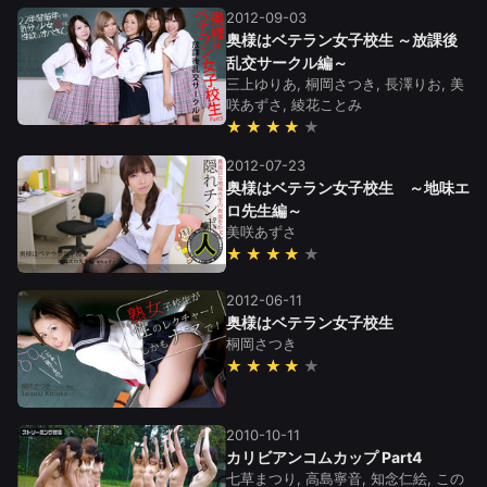
2012-09-03
奥様はベテラン女子校生 ～放課後
乱交サークル編～
三上ゆりあ, 桐岡さつき, 長澤りお, 美
咲あずさ, 綾花ことみ
★★★★
2012-07-23
奥様はベテラン女子校生 ～地味エ
ロ先生編～
美咲あずさ
★★★★
2012-06-11
奥様はベテラン女子校生
桐岡さつき
★★★★
2010-10-11
カリビアンコムカップ Part4
七草まつり, 高島寧音, 知念仁絵, この