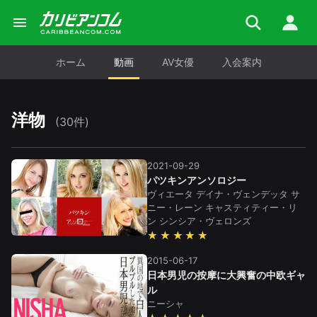
ホーム
動画
AV女優
入会案内
洋物
(30件)
2021-09-29
パツキンアンソロジー
ヴィエータ
デイナ・ヴェンデッタ
サ
ニー・レーン
キャスティティー・リ
ン
シンシア・ヴェロンズ
★★★★★
2015-06-17
日本男児の按摩に大興奮の中欧ギャ
ル
ニーシャ