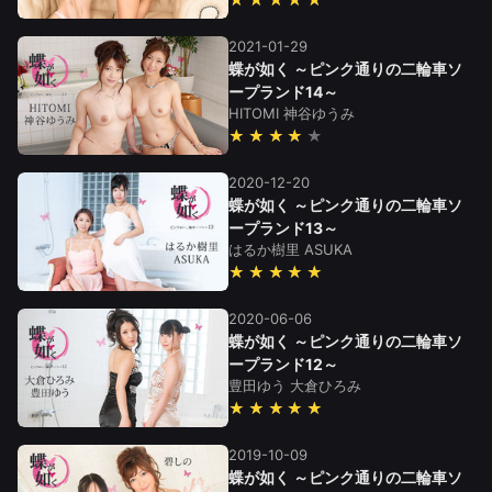
2021-01-29
蝶が如く ～ピンク通りの二輪車ソ
ープランド14～
HITOMI
神谷ゆうみ
★★★★
2020-12-20
蝶が如く ～ピンク通りの二輪車ソ
ープランド13～
はるか樹里
ASUKA
★★★★★
2020-06-06
蝶が如く ～ピンク通りの二輪車ソ
ープランド12～
豊田ゆう
大倉ひろみ
★★★★★
2019-10-09
蝶が如く ～ピンク通りの二輪車ソ