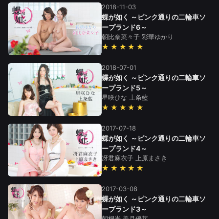
2018-11-03
蝶が如く ～ピンク通りの二輪車ソ
ープランド6～
朝比奈菜々子
彩華ゆかり
★★★★★
2018-07-01
蝶が如く ～ピンク通りの二輪車ソ
ープランド5～
星咲ひな
上条藍
★★★★★
2017-07-18
蝶が如く ～ピンク通りの二輪車ソ
ープランド4～
冴君麻衣子
上原まさき
★★★★★
2017-03-08
蝶が如く ～ピンク通りの二輪車ソ
ープランド3～
朝桐光
美月優芽