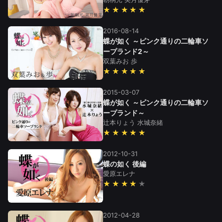
★★★★★
2016-08-14
蝶が如く ～ピンク通りの二輪車ソ
ープランド2～
双葉みお
歩
★★★★★
2015-03-07
蝶が如く ～ピンク通りの二輪車ソ
ープランド～
辻本りょう
水城奈緒
★★★★★
2012-10-31
蝶の如く 後編
愛原エレナ
★★★★
2012-04-28