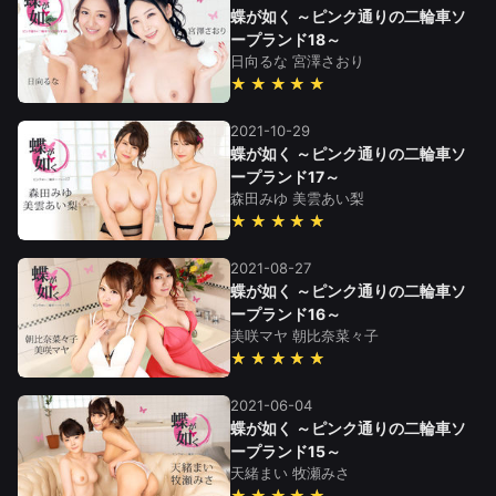
蝶が如く ～ピンク通りの二輪車ソ
ープランド18～
日向るな
宮澤さおり
★★★★★
2021-10-29
蝶が如く ～ピンク通りの二輪車ソ
ープランド17～
森田みゆ
美雲あい梨
★★★★★
2021-08-27
蝶が如く ～ピンク通りの二輪車ソ
ープランド16～
美咲マヤ
朝比奈菜々子
★★★★★
2021-06-04
蝶が如く ～ピンク通りの二輪車ソ
ープランド15～
天緒まい
牧瀬みさ
★★★★★