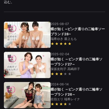
込む。
2025-08-07
蝶が如く ~ピンク通りの二輪車ソー
プランド28~
瑞希ゆき
最上もも
★★★★★
2025-02-04
蝶が如く ～ピンク通りの二輪車ソ
ープランド27～
保坂友利子
高嶋祥子
★★★
2024-06-14
蝶が如く ～ピンク通りの二輪車ソ
ープランド26～
佐伯エリ
端希レイナ
★★★★