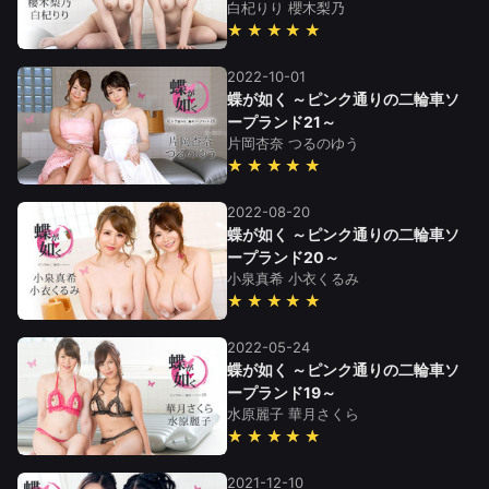
白杞りり
櫻木梨乃
★★★★★
2022-10-01
蝶が如く ～ピンク通りの二輪車ソ
ープランド21～
片岡杏奈
つるのゆう
★★★★★
2022-08-20
蝶が如く ～ピンク通りの二輪車ソ
ープランド20～
小泉真希
小衣くるみ
★★★★★
2022-05-24
蝶が如く ～ピンク通りの二輪車ソ
ープランド19～
水原麗子
華月さくら
★★★★★
2021-12-10