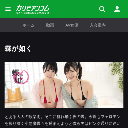
ホーム
動画
AV女優
入会案内
蝶が如く
とある大人の歓楽街。そこに群れ飛ぶ夜の蝶。今宵もフェロモン
を振り撒く小悪魔蝶々を捕まえようと僕ら男はピンク通りに迷い