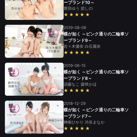
ープランド10～
豊田ゆう
碧しの
★★★★★
2019-08-06
蝶が如く ～ピンク通りの二輪車ソ
ープランド9～
佐々木優奈
白石麗奈
★★★★★
2019-06-15
蝶が如く ～ピンク通りの二輪車ソ
ープランド8～
須藤なこ
森咲かほ
★★★★★
2018-12-29
蝶が如く ～ピンク通りの二輪車ソ
ープランド7～
神南ひかり
渋谷まなか
★★★★★