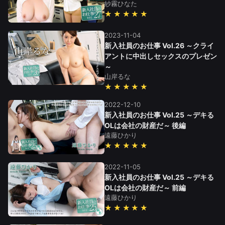
紗霧ひなた
★★★★★
2023-11-04
新入社員のお仕事 Vol.26 ～クライ
アントに中出しセックスのプレゼン
～
山岸るな
★★★★★
2022-12-10
新入社員のお仕事 Vol.25 ～デキる
OLは会社の財産だ～ 後編
遠藤ひかり
★★★★★
2022-11-05
新入社員のお仕事 Vol.25 ～デキる
OLは会社の財産だ～ 前編
遠藤ひかり
★★★★★