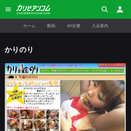
ホーム
動画
AV女優
入会案内
かりのり