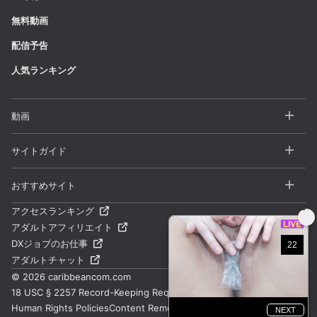
無料動画
配信予告
人気ランキング
動画
全動画一覧
サイトガイド
カテゴリー
よくある質問 / FAQ
おすすめサイト
シリーズ
お問い合わせ
アクセスランキング
一本道
アダルトアフィリエイト
サイトマップ
天然むすめ
DXジョブのお仕事
利用規約
アダルトチャット
パコパコママ
プライバシーポリシー
©
2026 caribbeancom.com
ムラムラってくる素人
18 USC § 2257 Record-Keeping Requirements
ライブチャットDXLIVE
Human Rights Policies
Content Removal