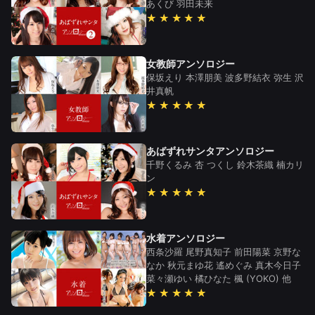
あくび
羽田未来
★★★★★
女教師アンソロジー
保坂えり
本澤朋美
波多野結衣
弥生
沢
井真帆
★★★★★
あばずれサンタアンソロジー
千野くるみ
杏
つくし
鈴木茶織
楠カリ
ン
★★★★★
水着アンソロジー
西条沙羅
尾野真知子
前田陽菜
京野な
なか
秋元まゆ花
遙めぐみ
真木今日子
菜々瀬ゆい
橘ひなた
楓
(YOKO)
他
★★★★★