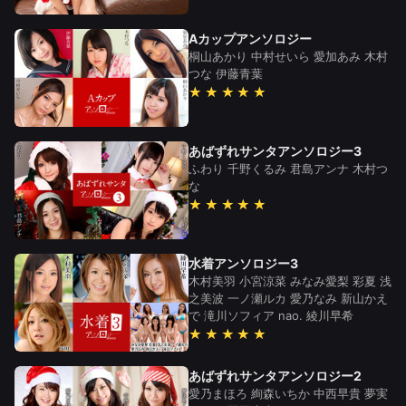
Aカップアンソロジー
桐山あかり
中村せいら
愛加あみ
木村
つな
伊藤青葉
★★★★★
あばずれサンタアンソロジー3
ふわり
千野くるみ
君島アンナ
木村つ
な
★★★★★
水着アンソロジー3
木村美羽
小宮涼菜
みなみ愛梨
彩夏
浅
之美波
一ノ瀬ルカ
愛乃なみ
新山かえ
で
滝川ソフィア
nao.
綾川早希
★★★★★
あばずれサンタアンソロジー2
愛乃まほろ
絢森いちか
中西早貴
夢実