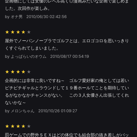
企画物にしては女優のレベル高く◎漫画みたいな企画で楽しめま
した。次回作が楽しみ。
by オナ男
2010/06/30 02:42:56
★★★★
屋外でノーパンノーブラでゴルフとは、エロゴコロを思いっきり
くすぐられてしまいました。
by よっぱらいのオウム
2010/08/17 00:54:19
★★★★
企画的には非常に良いですね～ ゴルフ愛好家の俺としては若い
ピチピチギャルとラウンドして１９番ホールてことを期待してい
るがなかなかチャンスがない。 この３人女優さん出張してくれ
ないかな～
by メロンちゃん
2010/10/26 01:09:27
★★★★
罰ゲームでの野外ＳＥＸはどの体位でも結合部の抜き差しがバッ