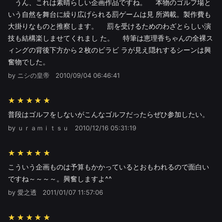
うん、これは素晴らしい企画作品ですね。 本物のゴルフ場と
いう自然を舞台に繰り広げられる罰ゲームは見 所満載。製作費も
大掛りなものと推察します。 罰を受けるためのわざとらしい演
技も結構楽しませてくれまし た。 特筆は恵理香ちゃんの全裸ス
ィングの背後下方から２枚のビラビ ラが見え隠れするシーンは興
奮物でした。
by ニシの皇帝
2010/09/04 06:46:41
★★★★★
普段はゴルフをしないがこんなゴルフだったらぜひ参加したい。
by ｕｒａｍｉｔｓｕ
2010/12/16 05:31:19
★★★★★
こういう企画ものは予算もかかっているとおもわれるので面白い
ですね～～～～。興奮しますよ^^
by 愛之透
2011/01/07 11:57:06
★★★★★