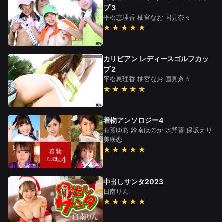
プ 3
平松恵理香
柚宮なお
国見奈々
★★★★★
カリビアン レディースゴルフカッ
プ 2
平松恵理香
柚宮なお
国見奈々
★★★★★
着物アンソロジー4
有賀ゆあ
鈴南ほのか
水野葵
保坂えり
美咲恋
★★★★★
中出しサンタ2023
日南りん
★★★★★