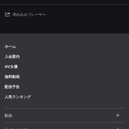
埋め込みプレーヤー
ホーム
入会案内
AV女優
無料動画
配信予告
人気ランキング
動画
全動画一覧