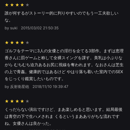
★★★★
誰が何するがストーリー的に判りやすいのでもう一工夫欲しい
な。
by suki
2015/03/02 21:50:35
★★★★
ゴルフをテーマに3人の女優との淫行を企てる3部作。まずは恵理
香さんに罰ゲームと称して全裸スイングを課す。美乳は小ぶりな
がら むちむち迫力あるお尻に視線を奪われます。なおさんは芝生
の上で青姦。健康的ではあるけど やはり落ち着いた室内でのSEX
をじっくり鑑賞したいものです。
by 反射衛星砲
2018/11/10 19:39:47
★★★★
くっだらない演出ですけど、まあ楽しめると思います。結局最後
は青空の下で生ハメされま くるというまあありがちな流れです
ね。女優さんは良かった。