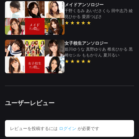
メイドアンソロジー
千野くるみ
あいださくら
田中志乃
綾
見ひかる
愛原つばさ
★★★★★
女子校生アンソロジー
姫川ゆうな
真野ゆりあ
椎名ひかる
黒
崎セシル
ももかりん
夏川るい
★★★★★
ユーザーレビュー
レビューを投稿するには
ログイン
が必要です