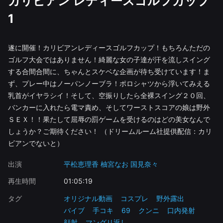
カリビアン レディースゴルフカップ
1
遂に開催！カリビアンレディースゴルフカップ！もちろんただの
ゴルフ大会ではありません！綺麗な女の子達が汗を流しスイング
する合間合間に、ちゃんとスケベな企画が待ち受けています！ま
ず、プレー中はノーパンノーブラ！ポロシャツから浮いてみえる
乳首がイヤラシイ！そして、空振りしたら全裸スイング２０回、
バンカーに入れたら電マ責め、そしてワーストスコアの娘は野外
ＳＥＸ！！果たして屈辱の罰ゲームを受けるのはどの美女なんで
しょうか？ご期待ください！ （ドリームルーム社提供配信：カリ
ビアンでないと）
出演
平松恵理香
柚宮なお
国見奈々
再生時間
01:05:19
タグ
オリジナル動画
コスプレ
野外露出
バイブ
手コキ
69
クンニ
口内発射
顔射
マングリ返し