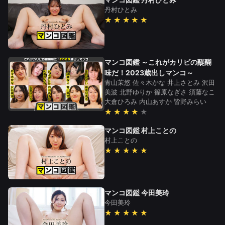
丹村ひとみ
★★★★★
マンコ図鑑 ～これがカリビの醍醐
味だ！2023蔵出しマンコ～
青山茉悠
佐々木かな
井上さとみ
沢田
美波
北野ゆりか
篠原なぎさ
須藤なこ
大倉ひろみ
内山あすか
皆野みらい
★★★★
マンコ図鑑 村上ことの
村上ことの
★★★★★
マンコ図鑑 今田美玲
今田美玲
★★★★★