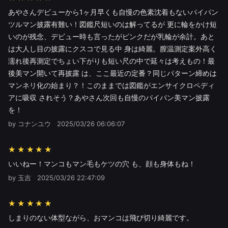
あやさんデビューから1ヶ月早くも自慢の色素沈着もないパイパン
ツルマン披露有難い！図鑑尺短いのは解ってるが 更に輪をかけ短
いのが残念、デビュー時も言ったがピンクだが乳輪が余計。あと
は大人し目の披露にクスコで見る中 身は綺麗。膣温測定案外高く
濡れ後再測定でちょい下がりも短い尺の中で延々は考えもの！最
後美マン開いて再披露 は、ここ最近の定番？同じパターン締めは
マンネリ化の始まり？！このままでは図鑑がエンサイクロペディ
アに吸収 されそう？あやさん次回も自慢のパイパン美マン披露
を！
by コナンユウ
2025/03/26 06:06:07
★★★★★
いいねー！マンコもマン毛もケツの穴 も、顔も身体もね！
by 玉吉
2025/03/26 22:47:09
★★★★★
しまりのない体型ながら、おマンコは飛び切り綺麗です。