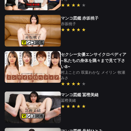
★★★★
マンコ図鑑 赤坂桃子
赤坂桃子
★★★★★
セクシー女優エンサイクロペディア
~私たちの身体を隅々まで見て下さ
い8~
村上ことの
双葉わかな
メイリン
牧瀬
みさ
★★★★
マンコ図鑑 冨樫美緒
冨樫美緒
★★★★★
マンコ図鑑 丹村ひとみ