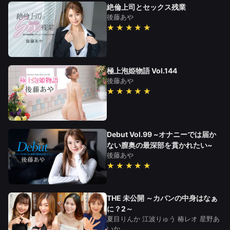
絶倫上司とセックス残業
後藤あや
★★★★★
極上泡姫物語 Vol.144
後藤あや
★★★★★
Debut Vol.99 ~オナニーでは届か
ない膣奥の最深部を貫かれたい~
後藤あや
★★★★★
THE 未公開 ～カバンの中身はなぁ
に？2～
夏目りんか
江波りゅう
椿レオ
星野あ
いか