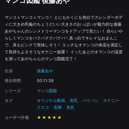
マンコ図鑑 後藤あや
マンコｘマンコｘマンコ！ とにもかくにも色白でスレンダーボデ
ィに大きめ乳輪のちょうどいい大きさのおっぱいが魅力的な後藤
あやちゃんのシンメトリーマンコをドアップで見たい！ 自らいや
らしくマンコをパクパククパクパ！真っ白でキレイなおまんこ
で、具もピンクで美味しそう！ エッチなオマンコの体温を測定し
て気持ちよさそうなオナニー披露！ イッたあとのオマンコの温度
を測ってあやちゃんのマンコ図鑑完了！
出演
後藤あや
再生時間
00:11:39
シリーズ
マンコ図鑑
タグ
オリジナル動画
美乳
パイパン
オナニー
クスコ
美脚
美尻
ユーザー評価
★★★★★