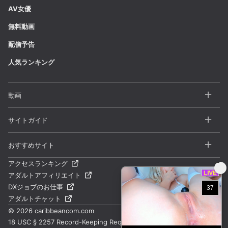
AV女優
無料動画
配信予告
人気ランキング
動画
全動画一覧
サイトガイド
カテゴリー
よくある質問 / FAQ
おすすめサイト
シリーズ
お問い合わせ
アクセスランキング
一本道
アダルトアフィリエイト
サイトマップ
天然むすめ
DXジョブのお仕事
利用規約
アダルトチャット
パコパコママ
プライバシーポリシー
©
2026 caribbeancom.com
ムラムラってくる素人
18 USC § 2257 Record-Keeping Requirements